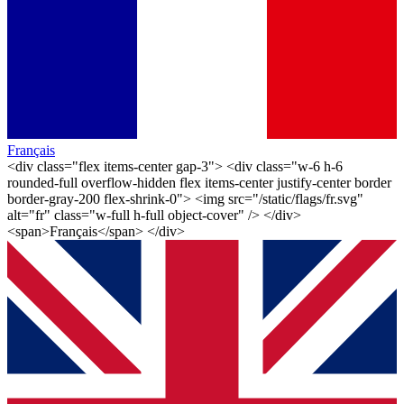
Français
<div class="flex items-center gap-3"> <div class="w-6 h-6
rounded-full overflow-hidden flex items-center justify-center border
border-gray-200 flex-shrink-0"> <img src="/static/flags/fr.svg"
alt="fr" class="w-full h-full object-cover" /> </div>
<span>Français</span> </div>