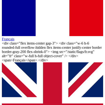
Français
<div class="flex items-center gap-3"> <div class="w-6 h-6
rounded-full overflow-hidden flex items-center justify-center border
border-gray-200 flex-shrink-0"> <img src="/static/flags/fr.svg"
alt="fr" class="w-full h-full object-cover" /> </div>
<span>Français</span> </div>