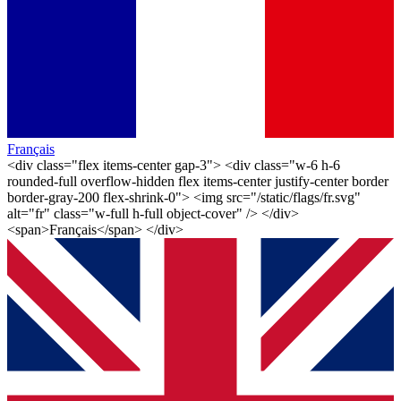
Français
<div class="flex items-center gap-3"> <div class="w-6 h-6
rounded-full overflow-hidden flex items-center justify-center border
border-gray-200 flex-shrink-0"> <img src="/static/flags/fr.svg"
alt="fr" class="w-full h-full object-cover" /> </div>
<span>Français</span> </div>