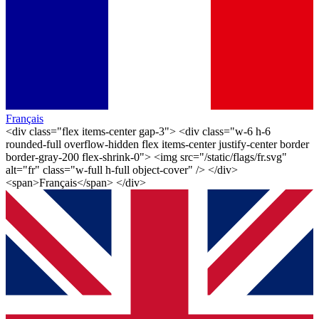
Français
<div class="flex items-center gap-3"> <div class="w-6 h-6
rounded-full overflow-hidden flex items-center justify-center border
border-gray-200 flex-shrink-0"> <img src="/static/flags/fr.svg"
alt="fr" class="w-full h-full object-cover" /> </div>
<span>Français</span> </div>