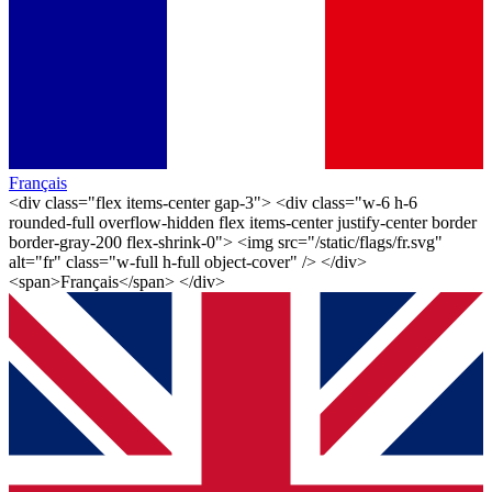
Français
<div class="flex items-center gap-3"> <div class="w-6 h-6
rounded-full overflow-hidden flex items-center justify-center border
border-gray-200 flex-shrink-0"> <img src="/static/flags/fr.svg"
alt="fr" class="w-full h-full object-cover" /> </div>
<span>Français</span> </div>