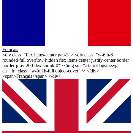
Français
<div class="flex items-center gap-3"> <div class="w-6 h-6
rounded-full overflow-hidden flex items-center justify-center border
border-gray-200 flex-shrink-0"> <img src="/static/flags/fr.svg"
alt="fr" class="w-full h-full object-cover" /> </div>
<span>Français</span> </div>