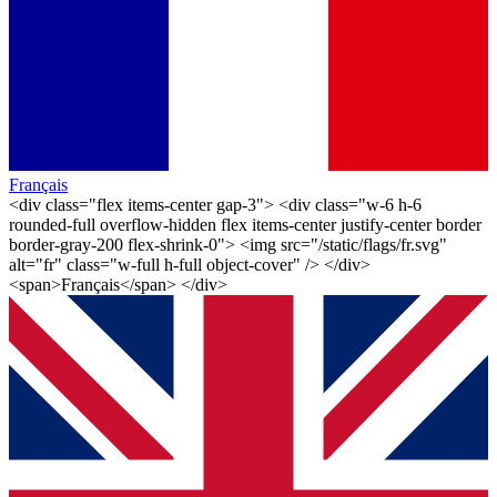
Français
<div class="flex items-center gap-3"> <div class="w-6 h-6
rounded-full overflow-hidden flex items-center justify-center border
border-gray-200 flex-shrink-0"> <img src="/static/flags/fr.svg"
alt="fr" class="w-full h-full object-cover" /> </div>
<span>Français</span> </div>