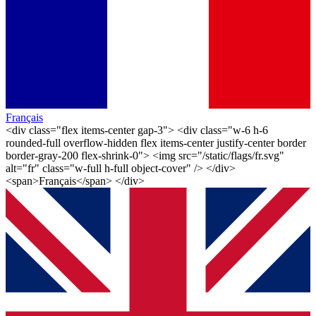
Français
<div class="flex items-center gap-3"> <div class="w-6 h-6
rounded-full overflow-hidden flex items-center justify-center border
border-gray-200 flex-shrink-0"> <img src="/static/flags/fr.svg"
alt="fr" class="w-full h-full object-cover" /> </div>
<span>Français</span> </div>