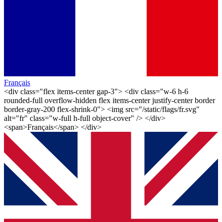
Français
<div class="flex items-center gap-3"> <div class="w-6 h-6
rounded-full overflow-hidden flex items-center justify-center border
border-gray-200 flex-shrink-0"> <img src="/static/flags/fr.svg"
alt="fr" class="w-full h-full object-cover" /> </div>
<span>Français</span> </div>