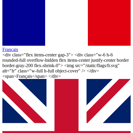
Français
<div class="flex items-center gap-3"> <div class="w-6 h-6
rounded-full overflow-hidden flex items-center justify-center border
border-gray-200 flex-shrink-0"> <img src="/static/flags/fr.svg"
alt="fr" class="w-full h-full object-cover" /> </div>
<span>Français</span> </div>