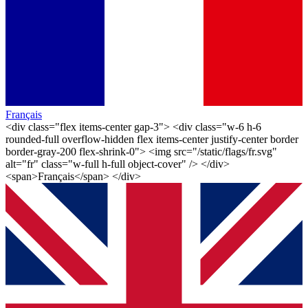
Français
<div class="flex items-center gap-3"> <div class="w-6 h-6
rounded-full overflow-hidden flex items-center justify-center border
border-gray-200 flex-shrink-0"> <img src="/static/flags/fr.svg"
alt="fr" class="w-full h-full object-cover" /> </div>
<span>Français</span> </div>