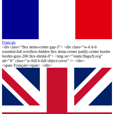
Français
<div class="flex items-center gap-3"> <div class="w-6 h-6
rounded-full overflow-hidden flex items-center justify-center border
border-gray-200 flex-shrink-0"> <img src="/static/flags/fr.svg"
alt="fr" class="w-full h-full object-cover" /> </div>
<span>Français</span> </div>