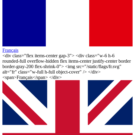
Français
<div class="flex items-center gap-3"> <div class="w-6 h-6
rounded-full overflow-hidden flex items-center justify-center border
border-gray-200 flex-shrink-0"> <img src="/static/flags/fr.svg"
alt="fr" class="w-full h-full object-cover" /> </div>
<span>Français</span> </div>