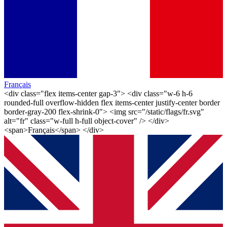
Français
<div class="flex items-center gap-3"> <div class="w-6 h-6
rounded-full overflow-hidden flex items-center justify-center border
border-gray-200 flex-shrink-0"> <img src="/static/flags/fr.svg"
alt="fr" class="w-full h-full object-cover" /> </div>
<span>Français</span> </div>