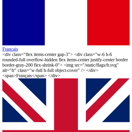
Français
<div class="flex items-center gap-3"> <div class="w-6 h-6
rounded-full overflow-hidden flex items-center justify-center border
border-gray-200 flex-shrink-0"> <img src="/static/flags/fr.svg"
alt="fr" class="w-full h-full object-cover" /> </div>
<span>Français</span> </div>