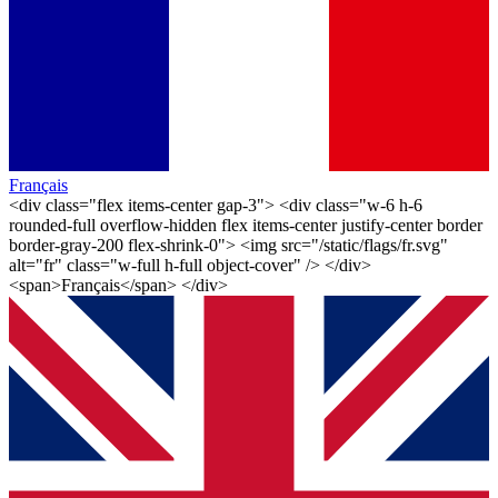
Français
<div class="flex items-center gap-3"> <div class="w-6 h-6
rounded-full overflow-hidden flex items-center justify-center border
border-gray-200 flex-shrink-0"> <img src="/static/flags/fr.svg"
alt="fr" class="w-full h-full object-cover" /> </div>
<span>Français</span> </div>