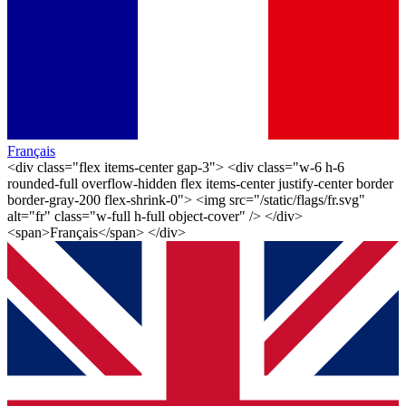
Français
<div class="flex items-center gap-3"> <div class="w-6 h-6
rounded-full overflow-hidden flex items-center justify-center border
border-gray-200 flex-shrink-0"> <img src="/static/flags/fr.svg"
alt="fr" class="w-full h-full object-cover" /> </div>
<span>Français</span> </div>