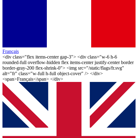
Français
<div class="flex items-center gap-3"> <div class="w-6 h-6
rounded-full overflow-hidden flex items-center justify-center border
border-gray-200 flex-shrink-0"> <img src="/static/flags/fr.svg"
alt="fr" class="w-full h-full object-cover" /> </div>
<span>Français</span> </div>