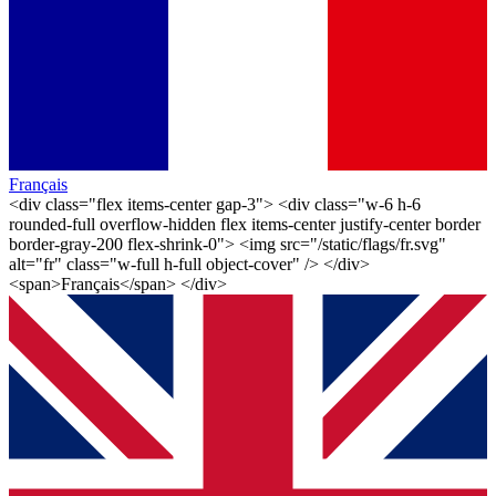
Français
<div class="flex items-center gap-3"> <div class="w-6 h-6
rounded-full overflow-hidden flex items-center justify-center border
border-gray-200 flex-shrink-0"> <img src="/static/flags/fr.svg"
alt="fr" class="w-full h-full object-cover" /> </div>
<span>Français</span> </div>