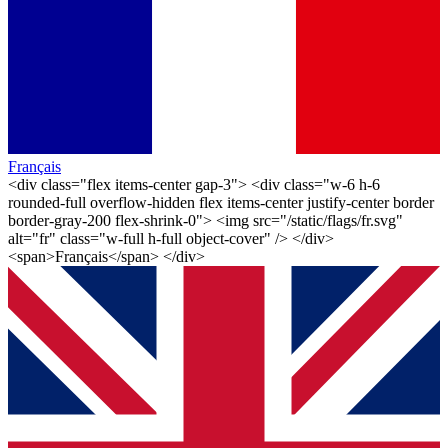
Français
<div class="flex items-center gap-3"> <div class="w-6 h-6
rounded-full overflow-hidden flex items-center justify-center border
border-gray-200 flex-shrink-0"> <img src="/static/flags/fr.svg"
alt="fr" class="w-full h-full object-cover" /> </div>
<span>Français</span> </div>