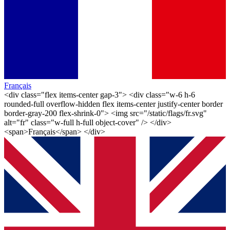
Français
<div class="flex items-center gap-3"> <div class="w-6 h-6
rounded-full overflow-hidden flex items-center justify-center border
border-gray-200 flex-shrink-0"> <img src="/static/flags/fr.svg"
alt="fr" class="w-full h-full object-cover" /> </div>
<span>Français</span> </div>