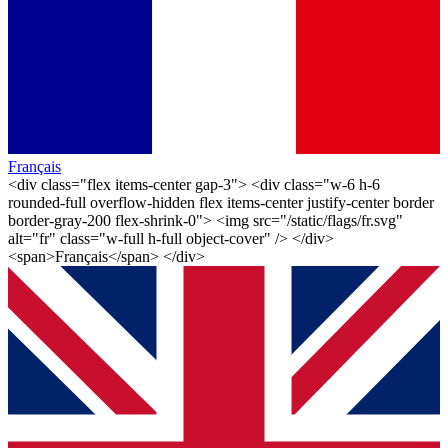
Français
<div class="flex items-center gap-3"> <div class="w-6 h-6
rounded-full overflow-hidden flex items-center justify-center border
border-gray-200 flex-shrink-0"> <img src="/static/flags/fr.svg"
alt="fr" class="w-full h-full object-cover" /> </div>
<span>Français</span> </div>