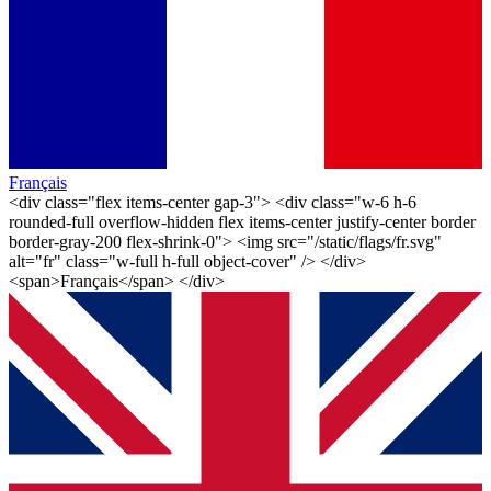
Français
<div class="flex items-center gap-3"> <div class="w-6 h-6
rounded-full overflow-hidden flex items-center justify-center border
border-gray-200 flex-shrink-0"> <img src="/static/flags/fr.svg"
alt="fr" class="w-full h-full object-cover" /> </div>
<span>Français</span> </div>