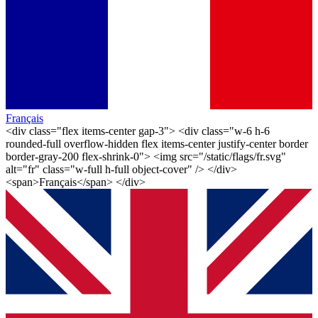
Français
<div class="flex items-center gap-3"> <div class="w-6 h-6
rounded-full overflow-hidden flex items-center justify-center border
border-gray-200 flex-shrink-0"> <img src="/static/flags/fr.svg"
alt="fr" class="w-full h-full object-cover" /> </div>
<span>Français</span> </div>