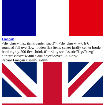
Français
<div class="flex items-center gap-3"> <div class="w-6 h-6
rounded-full overflow-hidden flex items-center justify-center border
border-gray-200 flex-shrink-0"> <img src="/static/flags/fr.svg"
alt="fr" class="w-full h-full object-cover" /> </div>
<span>Français</span> </div>