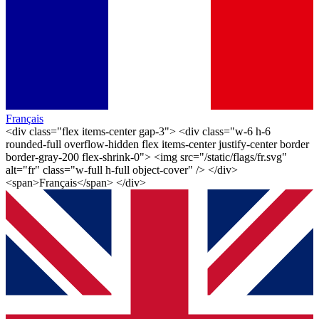
Français
<div class="flex items-center gap-3"> <div class="w-6 h-6
rounded-full overflow-hidden flex items-center justify-center border
border-gray-200 flex-shrink-0"> <img src="/static/flags/fr.svg"
alt="fr" class="w-full h-full object-cover" /> </div>
<span>Français</span> </div>