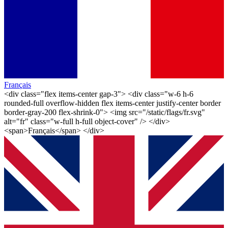
Français
<div class="flex items-center gap-3"> <div class="w-6 h-6
rounded-full overflow-hidden flex items-center justify-center border
border-gray-200 flex-shrink-0"> <img src="/static/flags/fr.svg"
alt="fr" class="w-full h-full object-cover" /> </div>
<span>Français</span> </div>