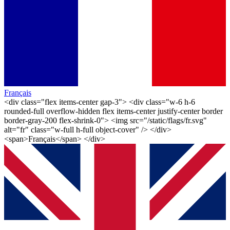
Français
<div class="flex items-center gap-3"> <div class="w-6 h-6
rounded-full overflow-hidden flex items-center justify-center border
border-gray-200 flex-shrink-0"> <img src="/static/flags/fr.svg"
alt="fr" class="w-full h-full object-cover" /> </div>
<span>Français</span> </div>