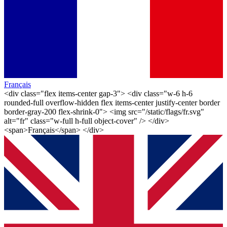
Français
<div class="flex items-center gap-3"> <div class="w-6 h-6
rounded-full overflow-hidden flex items-center justify-center border
border-gray-200 flex-shrink-0"> <img src="/static/flags/fr.svg"
alt="fr" class="w-full h-full object-cover" /> </div>
<span>Français</span> </div>