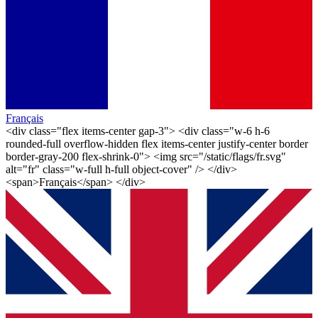
Français
<div class="flex items-center gap-3"> <div class="w-6 h-6
rounded-full overflow-hidden flex items-center justify-center border
border-gray-200 flex-shrink-0"> <img src="/static/flags/fr.svg"
alt="fr" class="w-full h-full object-cover" /> </div>
<span>Français</span> </div>