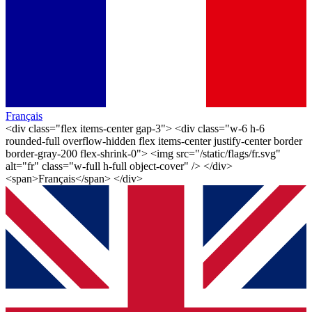
Français
<div class="flex items-center gap-3"> <div class="w-6 h-6
rounded-full overflow-hidden flex items-center justify-center border
border-gray-200 flex-shrink-0"> <img src="/static/flags/fr.svg"
alt="fr" class="w-full h-full object-cover" /> </div>
<span>Français</span> </div>