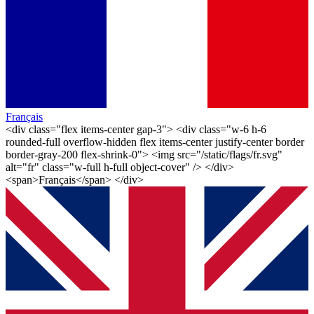
Français
<div class="flex items-center gap-3"> <div class="w-6 h-6
rounded-full overflow-hidden flex items-center justify-center border
border-gray-200 flex-shrink-0"> <img src="/static/flags/fr.svg"
alt="fr" class="w-full h-full object-cover" /> </div>
<span>Français</span> </div>