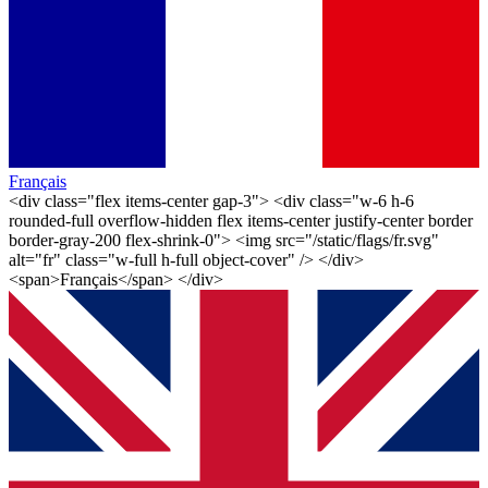
Français
<div class="flex items-center gap-3"> <div class="w-6 h-6
rounded-full overflow-hidden flex items-center justify-center border
border-gray-200 flex-shrink-0"> <img src="/static/flags/fr.svg"
alt="fr" class="w-full h-full object-cover" /> </div>
<span>Français</span> </div>