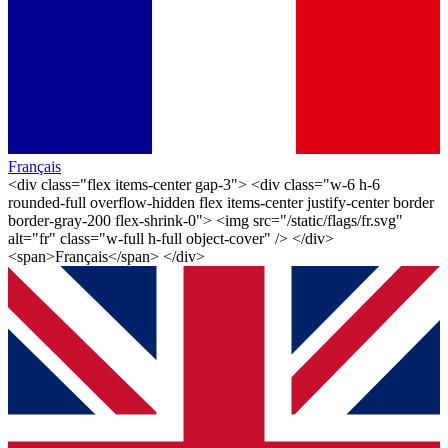
Français
<div class="flex items-center gap-3"> <div class="w-6 h-6
rounded-full overflow-hidden flex items-center justify-center border
border-gray-200 flex-shrink-0"> <img src="/static/flags/fr.svg"
alt="fr" class="w-full h-full object-cover" /> </div>
<span>Français</span> </div>