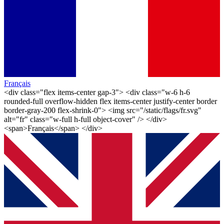
Français
<div class="flex items-center gap-3"> <div class="w-6 h-6
rounded-full overflow-hidden flex items-center justify-center border
border-gray-200 flex-shrink-0"> <img src="/static/flags/fr.svg"
alt="fr" class="w-full h-full object-cover" /> </div>
<span>Français</span> </div>